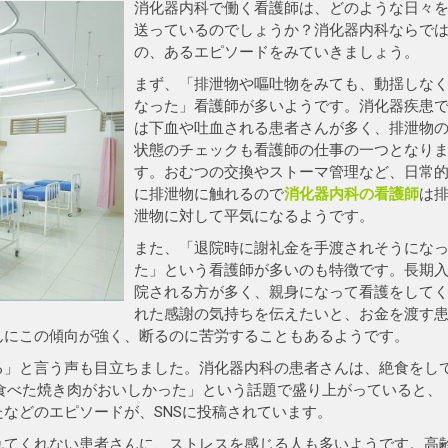
消化器内科で働く看護師は、どのような日々
送っているのでしょうか？消化器内科ならで
の、あるエピソードをみていきましょう。
まず、「排泄物や嘔吐物をみても、動揺しな
なった」看護師が多いようです。消化器疾患
は下血や吐血される患者さんが多く、排泄物
状態のチェックも看護師の仕事の一つとなり
す。おむつの交換やストーマ管理など、日常
に排泄物に触れるので
消化器内科の看護師
は
泄物に対して平気になるようです。
また、「退院時に謝礼金を手渡されそうにな
た」という看護師が多いのも特徴です。長期
院される方が多く、親身になって看護をして
れた感謝の気持ちを伝えたいと、お金を渡す
んにこの傾向が強く、断るのに苦労することもあるようです。
る」と言う声も目立ちました。消化器内科の患者さんは、絶食をし
食べた焼き肉がおいしかった」という話題で盛り上がっていると、
などのエピソードが、SNSに投稿されています。
れてくれない患者さんに、ストレスを感じる人も多いようです。高