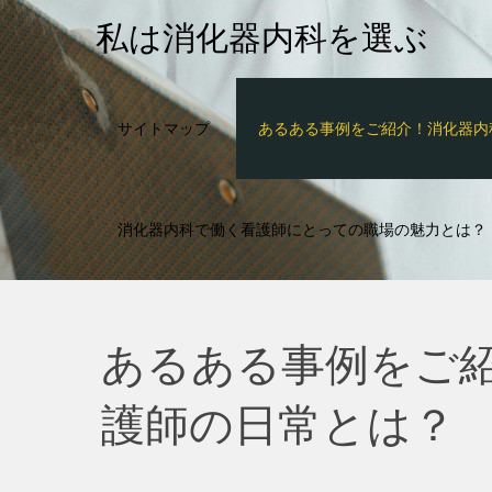
Skip
私は消化器内科を選ぶ
to
content
サイトマップ
あるある事例をご紹介！消化器内
消化器内科で働く看護師にとっての職場の魅力とは？
あるある事例をご
護師の日常とは？