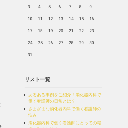
を
3
4
5
6
7
8
9
は
10
11
12
13
14
15
16
く
で
17
18
19
20
21
22
23
の
ま
24
25
26
27
28
29
30
的
31
排
っ
入
リスト一覧
く
患
あるある事例をご紹介！消化器内科で
働く看護師の日常とは？
て
さまざまな消化器内科で働く看護師の
悩み
消化器内科で働く看護師にとっての職
齢